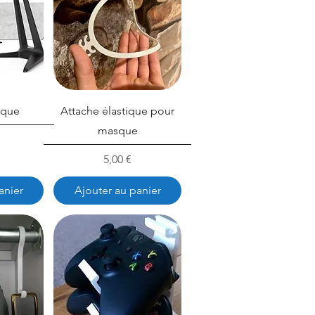
sque
Attache élastique pour
masque
Prix
5,00 €
anier
Ajouter au panier