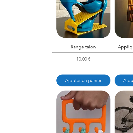
Range talon
Appliq
Prix
10,00 €
Ajouter au panier
Ajou