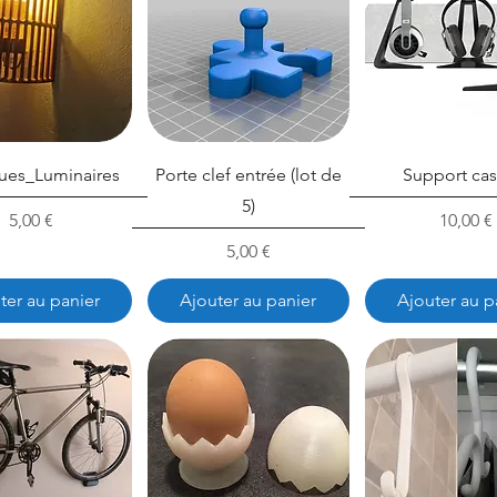
ues_Luminaires
Porte clef entrée (lot de
Support ca
5)
Prix
Prix
5,00 €
10,00 €
Prix
5,00 €
ter au panier
Ajouter au panier
Ajouter au p