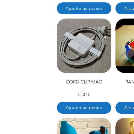
Ajouter au panier
Ajou
CORD CLIP MAC
RAN
Prix
5,00 €
Ajouter au panier
Ajou