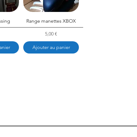
ssing
Range manettes XBOX
Prix
5,00 €
anier
Ajouter au panier