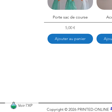
Porte sac de course
Ac
Prix
5,00 €
Ajouter au panier
Ajou
Voir l'XP
Copyright © 2026 PRINTED-ONLINE