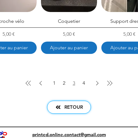
croche vélo
Coquetier
Support dre
Prix
Prix
Prix
5,00 €
5,00 €
5,00 €
ter au panier
Ajouter au panier
Ajouter au p
1
2
3
4
RETOUR
printed.online.contact@gmail.com