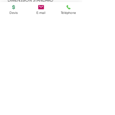
DIMENSSION STANDARD
Devis
E-mail
Téléphone
BOUTIQUE
ACCUEIL
Copyright © 2026
PRINTED-ONLINE