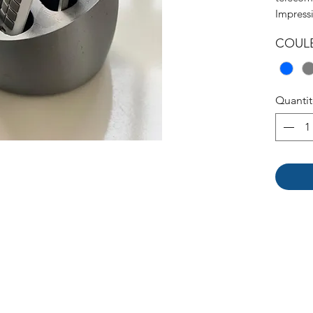
Impress
COUL
Quanti