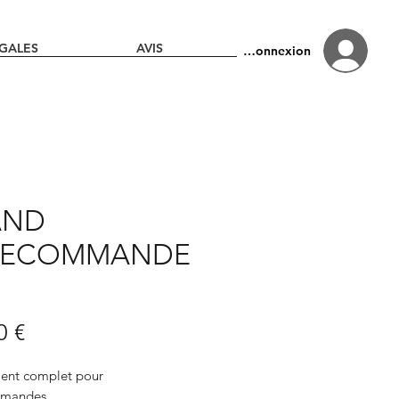
GALES
AVIS
Connexion
AND
LECOMMANDE
Prix
0 €
ent complet pour
mmandes.