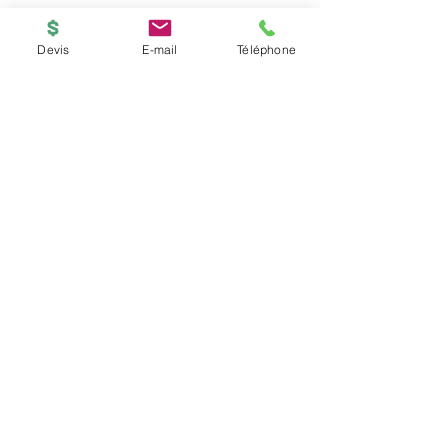
Devis
E-mail
Téléphone
BOUTIQUE
ACCUEIL
Copyright © 2026
PRINTED-ONLINE