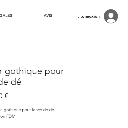
GALES
AVIS
Connexion
r gothique pour
 de dé
Prix
0 €
le gothique pour lancé de dé.
ion FDM.