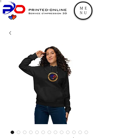
ME
NU