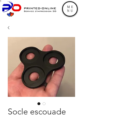
ME
NU
Socle escouade