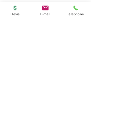
Devis
E-mail
Téléphone
BOUTIQUE
ACCUEIL
Copyright © 2026
PRINTED-ONLINE