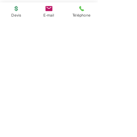
Devis
E-mail
Téléphone
BOUTIQUE
ACCUEIL
Copyright © 2026
PRINTED-ONLINE