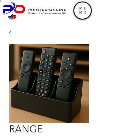
ME
NU
RANGE