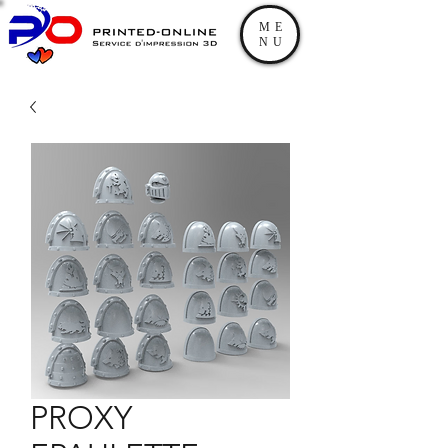
ME
NU
PROXY