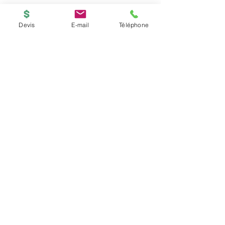
Impression SLA.
Devis
E-mail
Téléphone
BOUTIQUE
ACCUEIL
Copyright © 2026
PRINTED-ONLINE