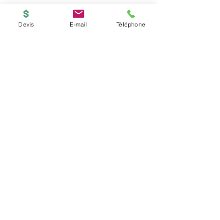
Impression SLA.
vendu en kit sans socle.
Devis
E-mail
Téléphone
BOUTIQUE
ACCUEIL
Copyright © 2026
PRINTED-ONLINE