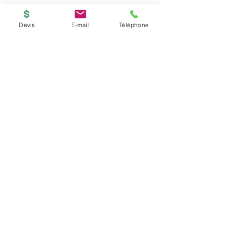
Devis
E-mail
Téléphone
BOUTIQUE
ACCUEIL
Copyright © 2026
PRINTED-ONLINE