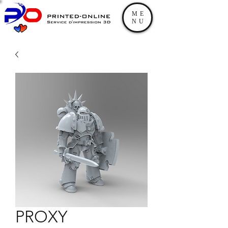
ME
NU
PROXY