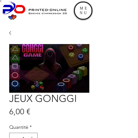
ME
NU
JEUX GONGGI
Prix
6,00 €
Quantité
*