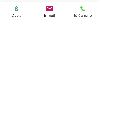
Devis
E-mail
Téléphone
BOUTIQUE
ACCUEIL
Copyright © 2026
PRINTED-ONLINE