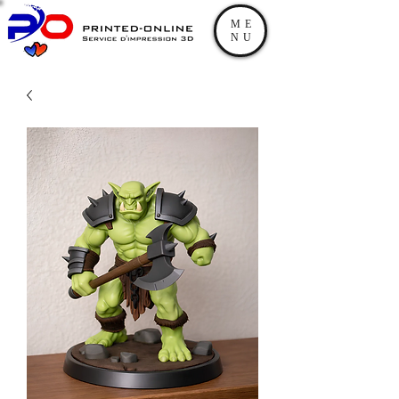
ME
NU