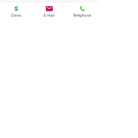
Vendu avec socle.
Devis
E-mail
Téléphone
BOUTIQUE
ACCUEIL
Copyright © 2026
PRINTED-ONLINE