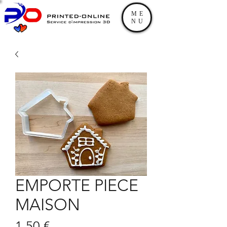
ME
NU
EMPORTE PIECE
MAISON
Prix
1,50 €