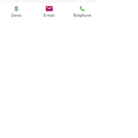
Devis
E-mail
Téléphone
BOUTIQUE
ACCUEIL
Copyright © 2026
PRINTED-ONLINE