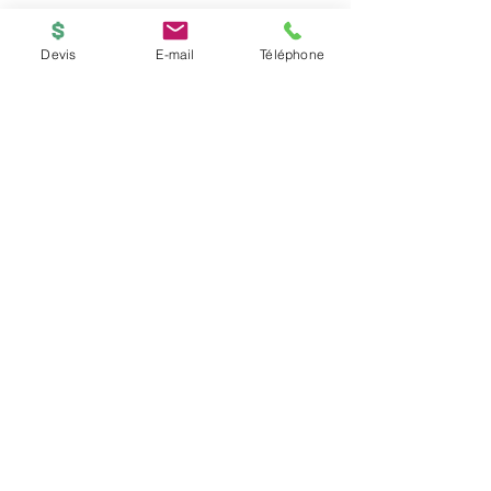
Devis
E-mail
Téléphone
BOUTIQUE
ACCUEIL
Copyright © 2026
PRINTED-ONLINE