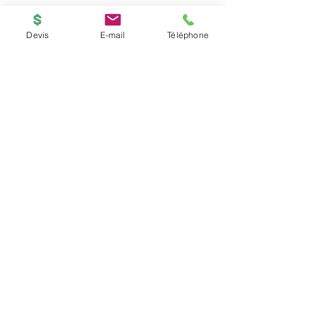
Devis
E-mail
Téléphone
BOUTIQUE
ACCUEIL
Copyright © 2026
PRINTED-ONLINE