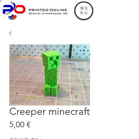
ME
NU
Creeper minecraft
Prix
5,00 €